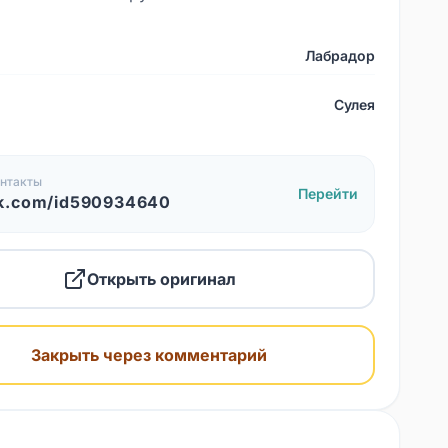
Лабрадор
Сулея
нтакты
Перейти
k.com/id590934640
Открыть оригинал
Закрыть через комментарий