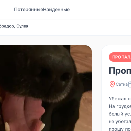
Потерянные
Найденные
брадор, Сулея
ПРОПАЛ
Проп
Сатка
Убежал п
На грудк
белый ус
не убега
прошу по