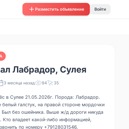
Разместить объявление
Войти
А
ал Лабрадор, Сулея
3 месяца назад
94
35
ёс в Сулее 21.05.2026г. Порода: Лабрадор.
е белый галстук, на правой стороне мордочки
. Был без ошейника. Выше ж/д дороги никуда
л. Кто владеет какой-либо информацией,
звонить по номеру +79128031546.