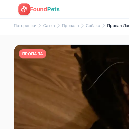
Found
Pets
Потеряшки
Сатка
Пропала
Собака
Пропал Ла
ПРОПАЛА