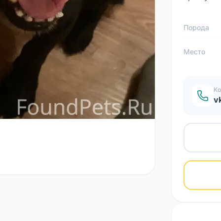
Порода
Место
Ко
v