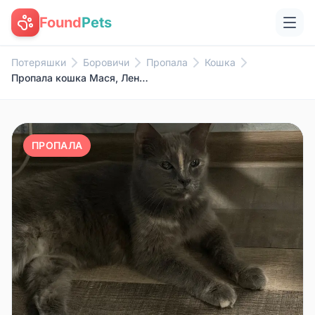
Found
Pets
Потеряшки
Боровичи
Пропала
Кошка
Пропала кошка Мася, Ленинградская
ПРОПАЛА