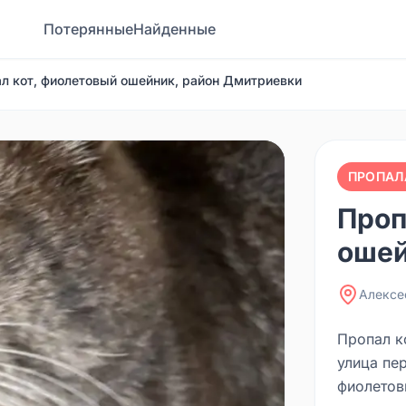
Потерянные
Найденные
л кот, фиолетовый ошейник, район Дмитриевки
ПРОПАЛ
Проп
ошей
Алексе
Пропал к
улица пе
фиолетов