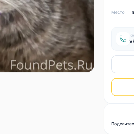
Место
Ко
v
Поделитес