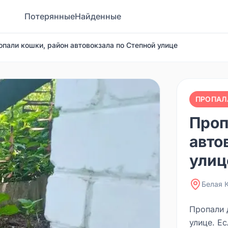
Потерянные
Найденные
опали кошки, район автовокзала по Степной улице
ПРОПАЛ
Проп
авто
улиц
Белая 
Пропали 
улице. Ес