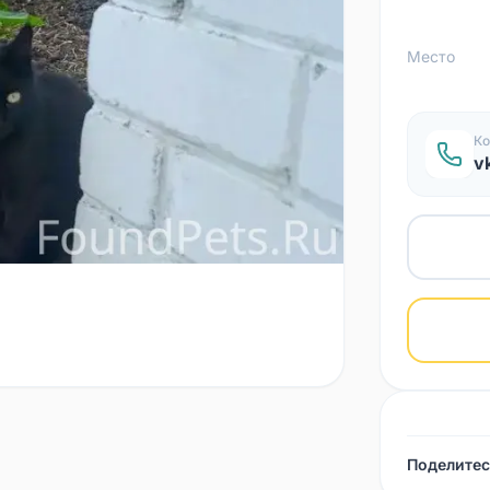
Место
Ко
v
Поделитес