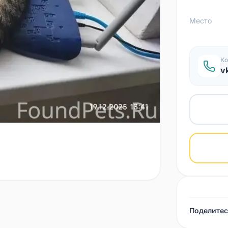
Место
Ко
v
Поделитес