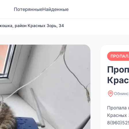
Потерянные
Найденные
кошка, район Красных Зорь, 34
ПРОПАЛ
Проп
Крас
Обнинс
Пропала 
Красных 
8(960)52