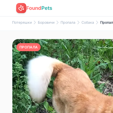
Found
Pets
Потеряшки
Боровичи
Пропала
Собака
Пропал
ПРОПАЛА