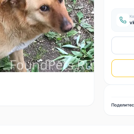
Ко
v
Поделитес