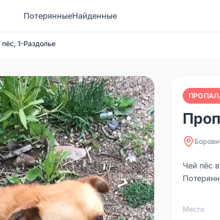
Потерянные
Найденные
 пёс, 1-Раздолье
ПРОПАЛ
Проп
Борови
Чей пёс 
Потерянн
Место