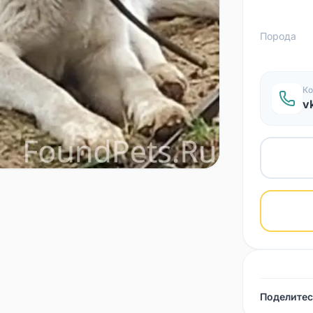
Порода
Ко
v
Поделитес