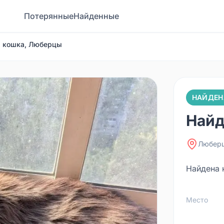
Потерянные
Найденные
 кошка, Люберцы
НАЙДЕН
Найд
Любер
Найдена 
Место