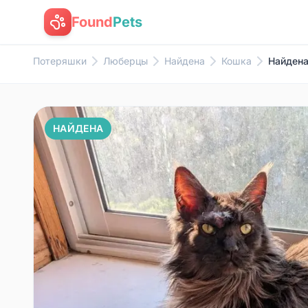
Found
Pets
Потеряшки
Люберцы
Найдена
Кошка
Найдена
НАЙДЕНА