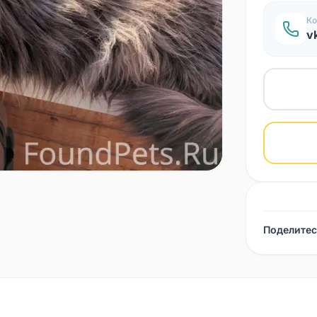
Ко
v
Поделитес