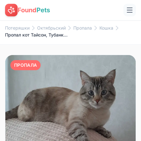
Found
Pets
Потеряшки
Октябрьский
Пропала
Кошка
Пропал кот Тайсон, Тубанкул
ПРОПАЛА