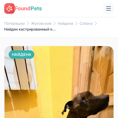
Found
Pets
Потеряшки
Жуковский
Найдена
Собака
Найден кастрированный кобель, Люберцы-Некрасовка
НАЙДЕНА