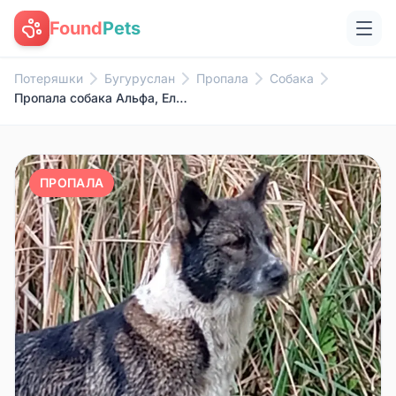
Found
Pets
Потеряшки
Бугуруслан
Пропала
Собака
Пропала собака Альфа, Елатомка
ПРОПАЛА