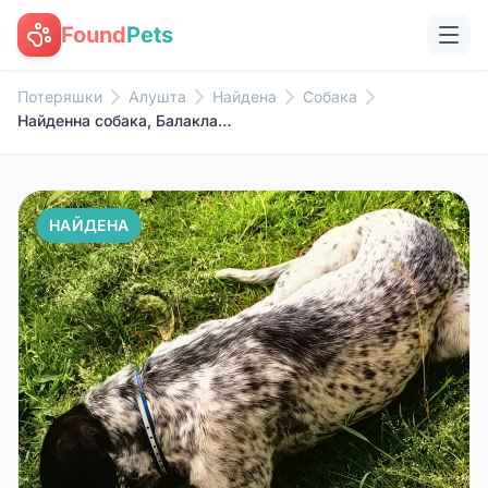
Found
Pets
Потеряшки
Алушта
Найдена
Собака
Найденна собака, Балаклавский район
НАЙДЕНА