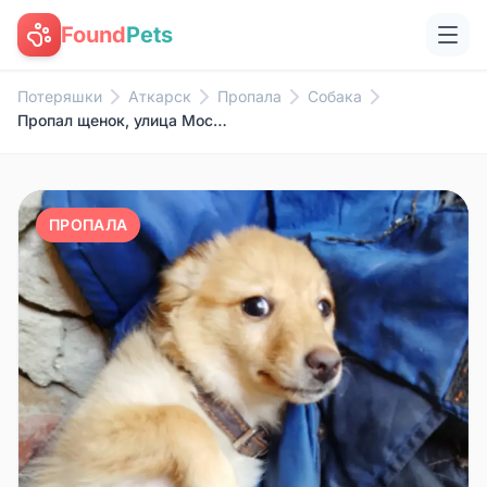
Found
Pets
Потеряшки
Аткарск
Пропала
Собака
Пропал щенок, улица Московская
ПРОПАЛА