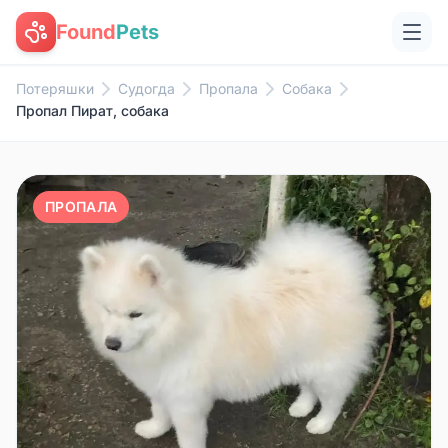
Found
Pets
Потеряшки
Судогда
Пропала
Собака
Пропал Пират, собака
ПРОПАЛА