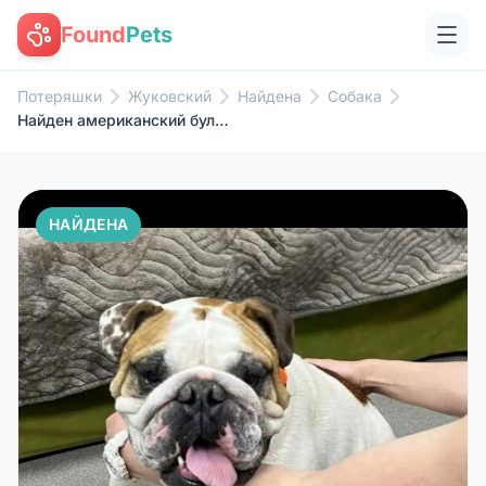
Found
Pets
Потеряшки
Жуковский
Найдена
Собака
Найден американский бульдог, Новорязанское шоссе
НАЙДЕНА