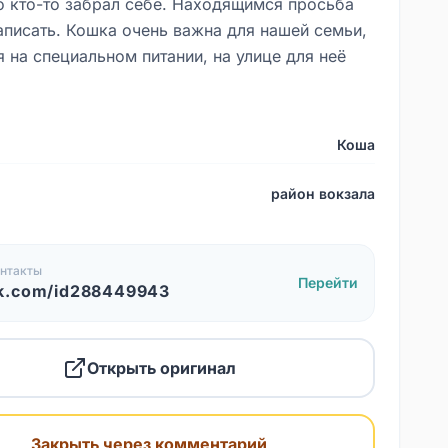
 кто-то забрал себе. Находящимся просьба
аписать. Кошка очень важна для нашей семьи,
 на специальном питании, на улице для неё
Коша
район вокзала
нтакты
Перейти
k.com/id288449943
Открыть оригинал
Закрыть через комментарий