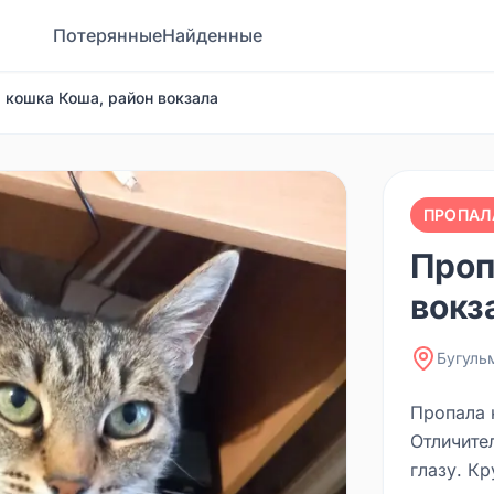
Потерянные
Найденные
 кошка Коша, район вокзала
ПРОПАЛ
Проп
вокз
Бугуль
Пропала 
Отличите
глазу. Кр