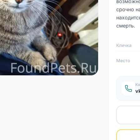
возможно
срочно н
находится
смерть.
Кличка
Место
Ко
v