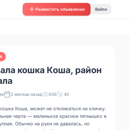
Разместить объявление
Войти
А
ала кошка Коша, район
ала
ма
2 месяца назад
636
40
кошка Коша, может не откликаться на кличку.
льная черта — маленькое красное пятнышко в
упная. Обычно на руки не давалась, но