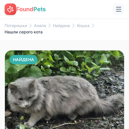
Found
Pets
Потеряшки
Анапа
Найдена
Кошка
Нашли серого кота
НАЙДЕНА