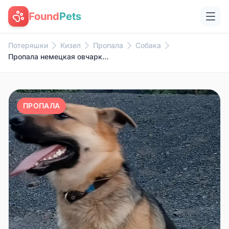
Found
Pets
Потеряшки
Кизел
Пропала
Собака
Пропала немецкая овчарка, Ленинка
ПРОПАЛА