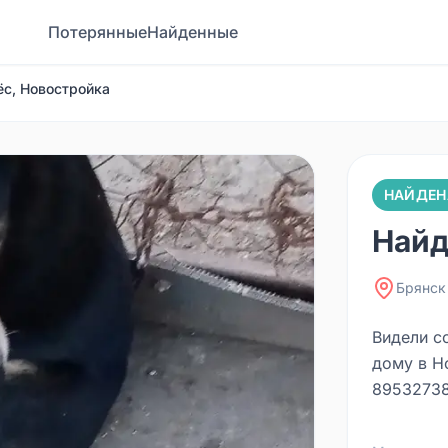
Потерянные
Найденные
ёс, Новостройка
НАЙДЕН
Найд
Брянск
Видели с
дому в Н
89532738