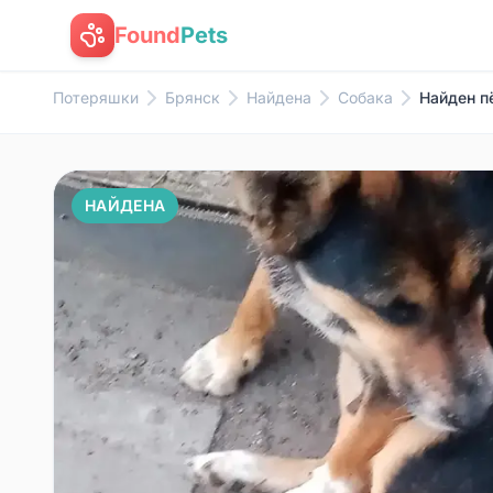
Found
Pets
Потеряшки
Брянск
Найдена
Собака
Найден п
НАЙДЕНА