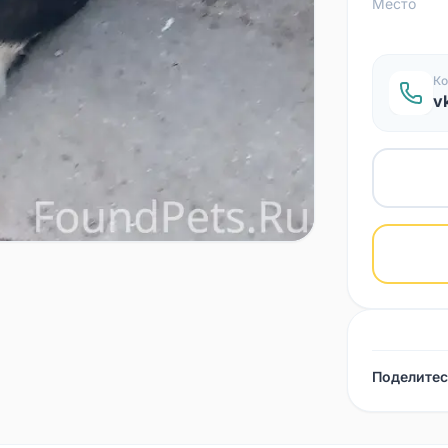
Место
Ко
v
Поделитес