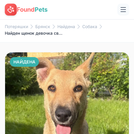
Found
Pets
Потеряшки
Брянск
Найдена
Собака
Найден щенок девочка светло-рыжего окраса, Фокинский район Брянска
НАЙДЕНА