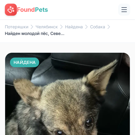
Found
Pets
Потеряшки
Челябинск
Найдена
Собака
Найден молодой пёс, Северо-Восток
НАЙДЕНА