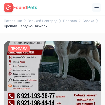
Found
Pets
Потеряшки
Великий Новгород
Пропала
Собака
Пропала Западно-Сибирская Лайка Альта, деревня Хутынь
ПРОПАЛА