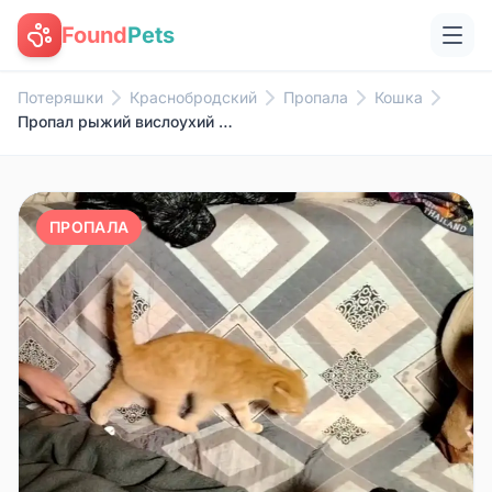
Found
Pets
Потеряшки
Краснобродский
Пропала
Кошка
Пропал рыжий вислоухий Мурзик, район Трудовой
ПРОПАЛА