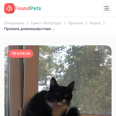
Found
Pets
Потеряшки
Санкт-Петербург
Пропала
Кошка
Пропала длинношёрстная кошка Туча, Московский район
ПРОПАЛА