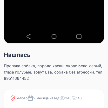
Нашлась
Пропала собака, порода хаски, окрас бело-серый,
глаза голубые, зовут Ева, собака без агрессии, тел
89511664452
Белово
2 месяца назад
340
48