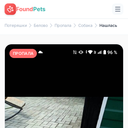
Found
Pets
Потеряшки
Белово
Пропала
Собака
Нашлась
ПРОПАЛА