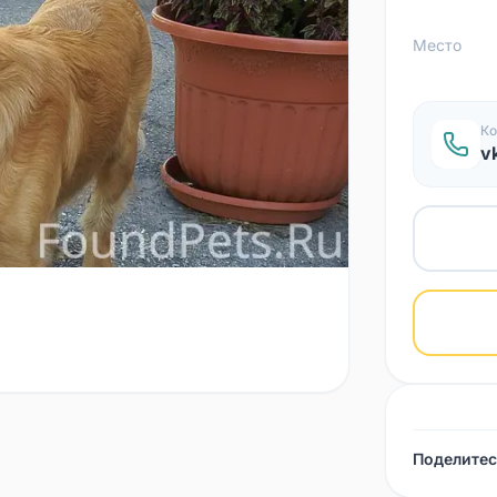
Место
Ко
v
Поделитес