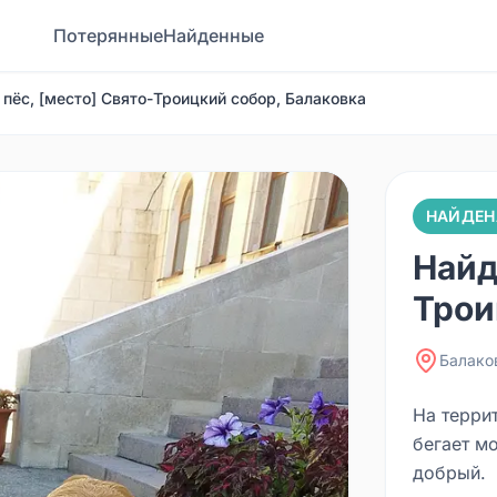
Потерянные
Найденные
 пёс, [место] Свято-Троицкий собор, Балаковка
НАЙДЕН
Найд
Трои
Балако
На терри
бегает м
добрый.