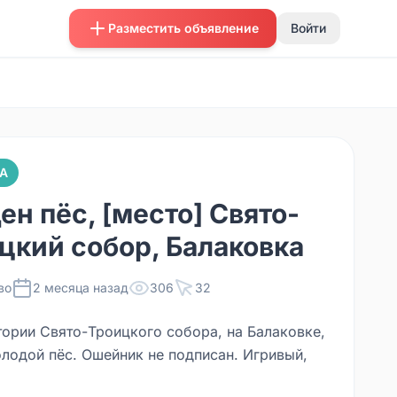
Разместить объявление
Войти
А
ен пёс, [место] Свято-
цкий собор, Балаковка
во
2 месяца назад
306
32
тории Свято-Троицкого собора, на Балаковке,
олодой пёс. Ошейник не подписан. Игривый,