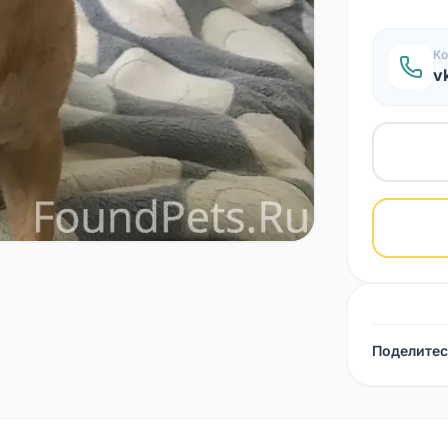
Ко
v
Поделитес