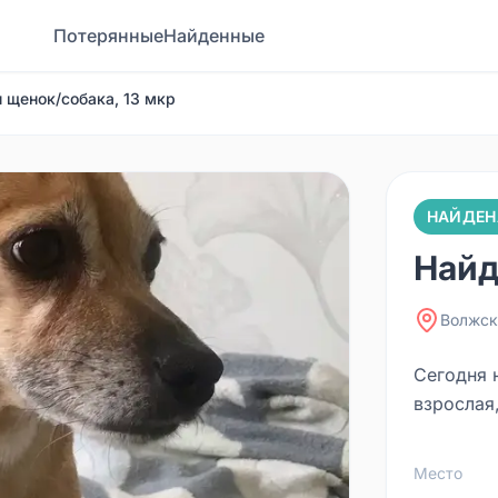
Потерянные
Найденные
 щенок/собака, 13 мкр
НАЙДЕН
Найд
Волжск
Сегодня 
взрослая
Место