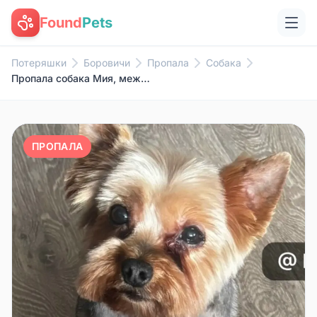
Found
Pets
Потеряшки
Боровичи
Пропала
Собака
Пропала собака Мия, между Энгельса и Ботанической
ПРОПАЛА