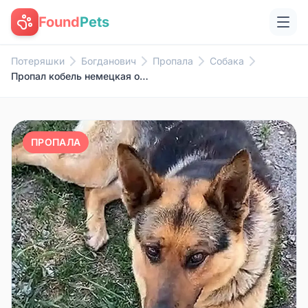
Found
Pets
Потеряшки
Богданович
Пропала
Собака
Пропал кобель немецкая овчарка Рем, Глухово
ПРОПАЛА