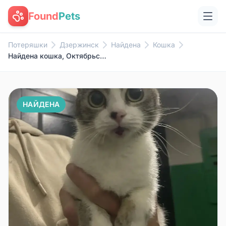
Found
Pets
Потеряшки
Дзержинск
Найдена
Кошка
Найдена кошка, Октябрьская 46
НАЙДЕНА