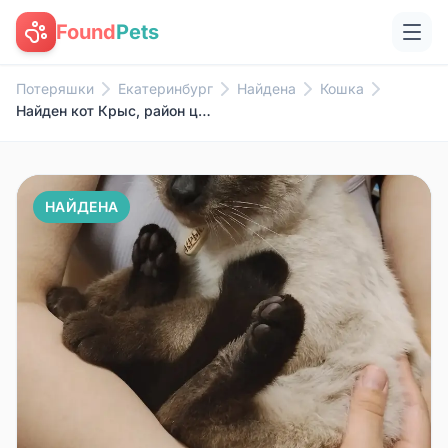
Found
Pets
Потеряшки
Екатеринбург
Найдена
Кошка
Найден кот Крыс, район центрального стадиона
НАЙДЕНА