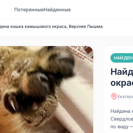
Потерянные
Найденные
дена кошка камышового окраса, Верхняя Пышма
НАЙДЕН
Найд
окра
Екатер
Найдена 
Свердлов
по виду 