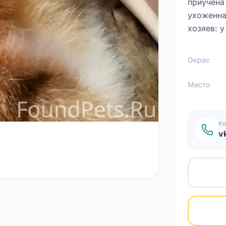
приучена
ухоженна
хозяев: у
Окрас
Место
Ко
v