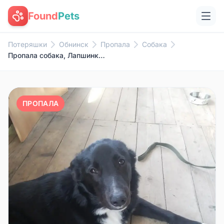
Found
Pets
Потеряшки
Обнинск
Пропала
Собака
Пропала собака, Лапшинка, совхоз Боровский
ПРОПАЛА