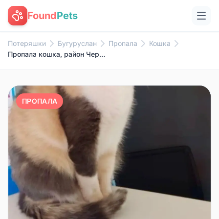
Found
Pets
Потеряшки
Бугуруслан
Пропала
Кошка
Пропала кошка, район Черемушки
ПРОПАЛА