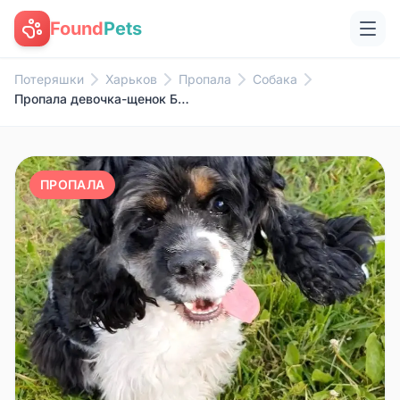
Found
Pets
Потеряшки
Харьков
Пропала
Собака
Пропала девочка-щенок Белла, Нагорный район
ПРОПАЛА