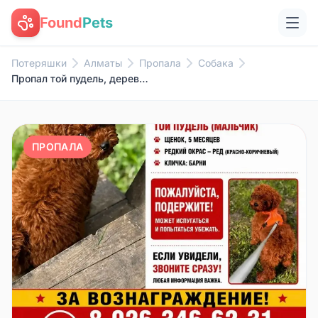
Found
Pets
Потеряшки
Алматы
Пропала
Собака
Пропал той пудель, деревня Воробьи, Калужская область
ПРОПАЛА