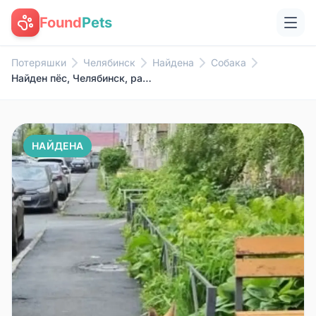
Found
Pets
Потеряшки
Челябинск
Найдена
Собака
Найден пёс, Челябинск, район ЧМЗ
НАЙДЕНА