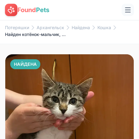
Found
Pets
Потеряшки
Архангельск
Найдена
Кошка
Найден котёнок-мальчик, 4–5 месяцев
НАЙДЕНА