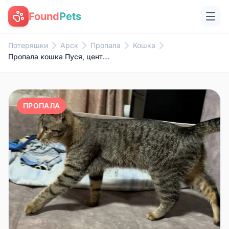
Found
Pets
Потеряшки
Арск
Пропала
Кошка
Пропала кошка Пуся, центр города
ПРОПАЛА