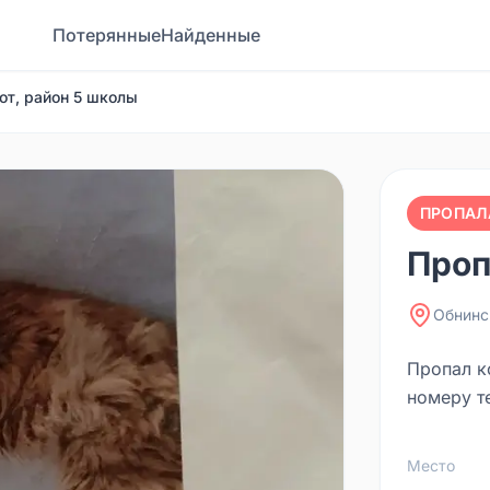
Потерянные
Найденные
от, район 5 школы
ПРОПАЛ
Проп
Обнинс
Пропал к
номеру т
Место