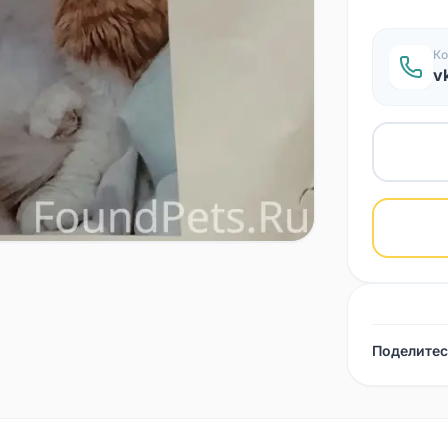
Ко
v
Поделитес