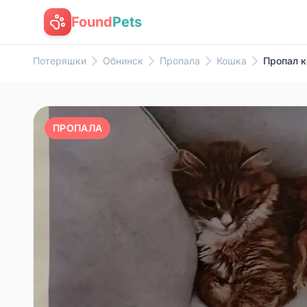
Found
Pets
Потеряшки
Обнинск
Пропала
Кошка
Пропал к
ПРОПАЛА