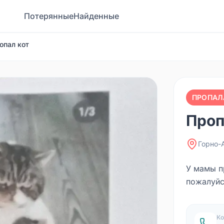
Потерянные
Найденные
опал кот
ПРОПАЛ
Проп
Горно-
У мамы пр
пожалуйс
Ко