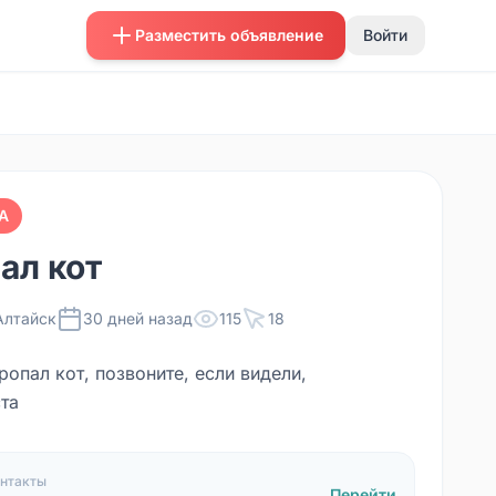
Разместить объявление
Войти
А
ал кот
Алтайск
30 дней назад
115
18
опал кот, позвоните, если видели,
та
нтакты
Перейти