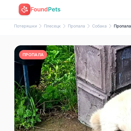
Found
Pets
Потеряшки
Плесецк
Пропала
Собака
Пропала
ПРОПАЛА