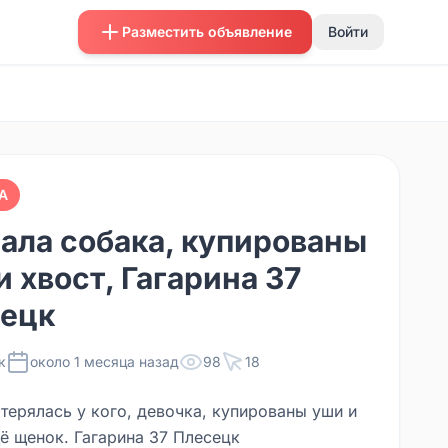
Разместить объявление
Войти
А
ала собака, купированы
и хвост, Гагарина 37
ецк
к
около 1 месяца назад
98
18
терялась у кого, девочка, купированы уши и
щё щенок. Гагарина 37 Плесецк