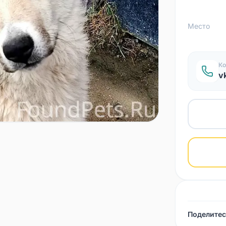
Место
Ко
v
Поделитес