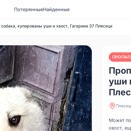
Потерянные
Найденные
 собака, купированы уши и хвост, Гагарина 37 Плесецк
ПРОПАЛ
Проп
уши 
Плес
Плесец
Может по
хвост, е