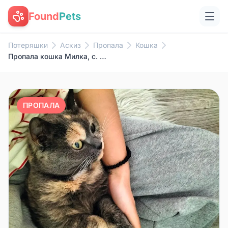
Found
Pets
Потеряшки
Аскиз
Пропала
Кошка
Пропала кошка Милка, с. Аскиз
ПРОПАЛА