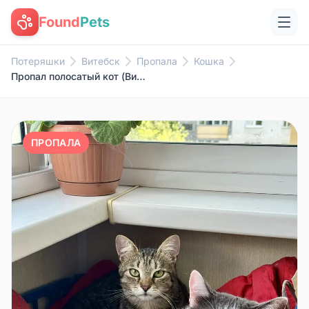
Found
Pets
Потеряшки
Витебск
Пропала
Кошка
Пропал полосатый кот (Витебск, ул Воинов-Интернац.)
ПРОПАЛА