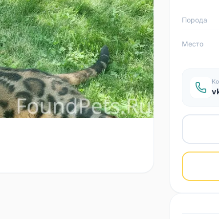
Порода
Место
Ко
v