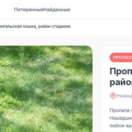
Потерянные
Найденные
енгальская кошка, район стадиона
ПРОПАЛ
Проп
райо
Рязань
Пропала 
Нашедшег
любое вр