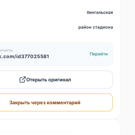
бенгальская
район стадиона
нтакты
Перейти
k.com/id377025581
Открыть оригинал
Закрыть через комментарий