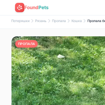
Found
Pets
Потеряшки
Рязань
Пропала
Кошка
Пропала б
ПРОПАЛА