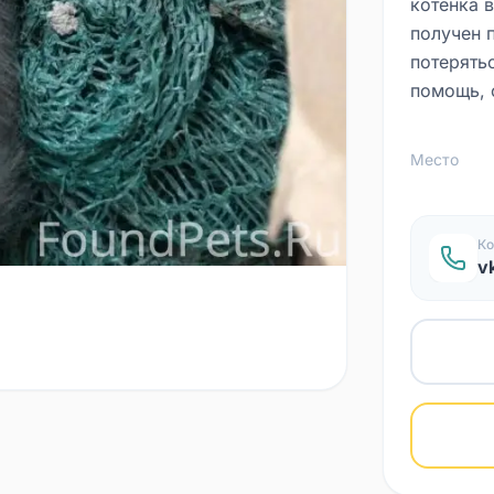
котёнка 
получен 
потерятьс
помощь, 
Место
Ко
v