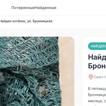
Потерянные
Найденные
Найден котёнок, ул. Бронницкая
НАЙДЕН
Найд
Брон
Санкт-
В пятницу
Бронницк
месяца, 