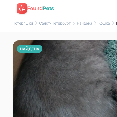
Found
Pets
Потеряшки
Санкт-Петербург
Найдена
Кошка
НАЙДЕНА