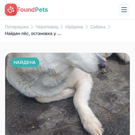
Found
Pets
Потеряшки
Череповец
Найдена
Собака
Найден пёс, остановка у Штыков
НАЙДЕНА