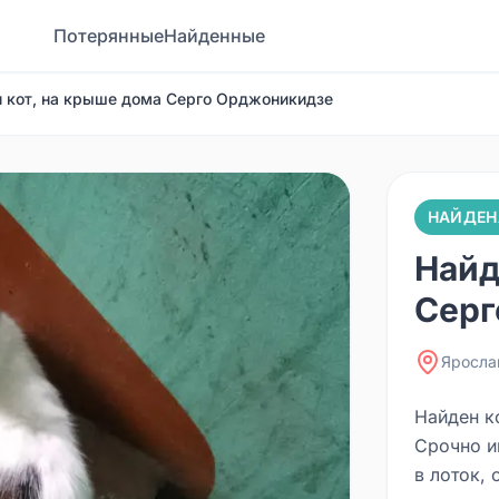
Потерянные
Найденные
 кот, на крыше дома Серго Орджоникидзе
НАЙДЕН
Найд
Серг
Яросла
Найден к
Срочно и
в лоток,