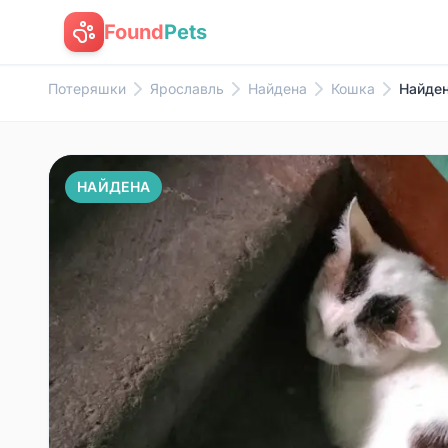
Found
Pets
Потеряшки
Ярославль
Найдена
Кошка
Найден
НАЙДЕНА