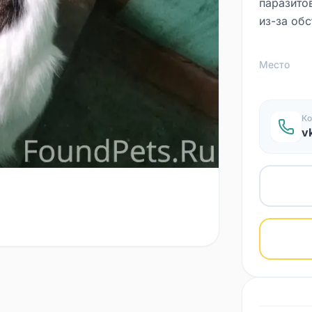
паразито
из-за обс
Место
Ко
v