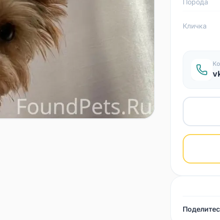
Порода
Кличка
Ко
v
Поделитес