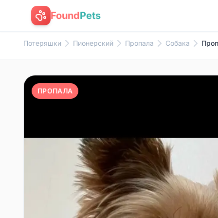
Found
Pets
Потеряшки
Пионерский
Пропала
Собака
Проп
ПРОПАЛА