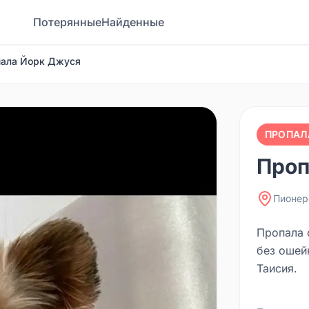
Потерянные
Найденные
ала Йорк Джуся
ПРОПАЛ
Проп
Пионер
Пропала 
без ошейн
Таисия.