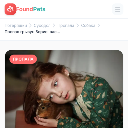
Found
Pets
Потеряшки
Суходол
Пропала
Собака
Пропал грызун Борис, частный двор
ПРОПАЛА